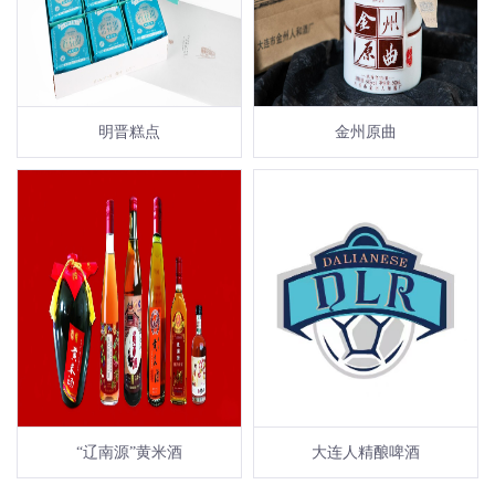
明晋糕点
金州原曲
“辽南源”黄米酒
大连人精酿啤酒